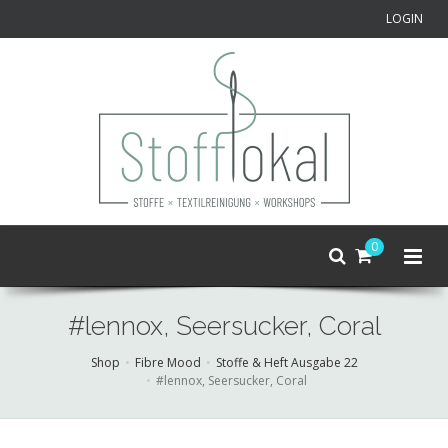
LOGIN
0
#lennox, Seersucker, Coral
Shop
Fibre Mood
Stoffe & Heft Ausgabe 22
#lennox, Seersucker, Coral
Skip