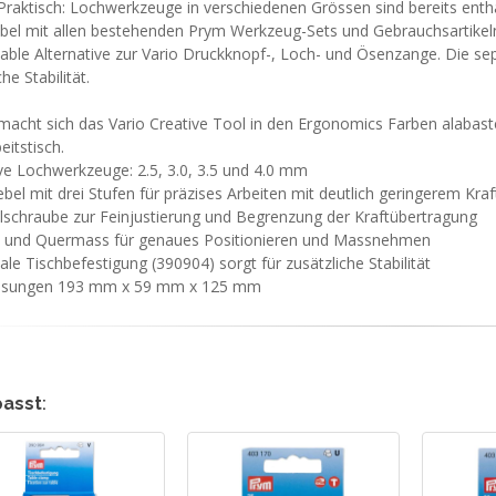
Praktisch: Lochwerkzeuge in verschiedenen Grössen sind bereits enth
bel mit allen bestehenden Prym Werkzeug-Sets und Gebrauchsartike
ble Alternative zur Vario Druckknopf-, Loch- und Ösenzange. Die sepa
che Stabilität.
cht sich das Vario Creative Tool in den Ergonomics Farben alabasterw
eitstisch.
ive Lochwerkzeuge: 2.5, 3.0, 3.5 und 4.0 mm
ebel mit drei Stufen für präzises Arbeiten mit deutlich geringerem Kr
llschraube zur Feinjustierung und Begrenzung der Kraftübertragung
- und Quermass für genaues Positionieren und Massnehmen
ale Tischbefestigung (390904) sorgt für zusätzliche Stabilität
ssungen 193 mm x 59 mm x 125 mm
passt
: