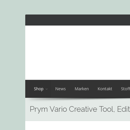
Shop
News
Marken
Kontakt
Stoff
Prym Vario Creative Tool, Edi
Skip
to