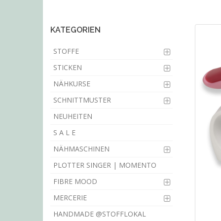
main
content
KATEGORIEN
STOFFE
STICKEN
NÄHKURSE
SCHNITTMUSTER
NEUHEITEN
S A L E
NÄHMASCHINEN
PLOTTER SINGER | MOMENTO
FIBRE MOOD
MERCERIE
HANDMADE @STOFFLOKAL