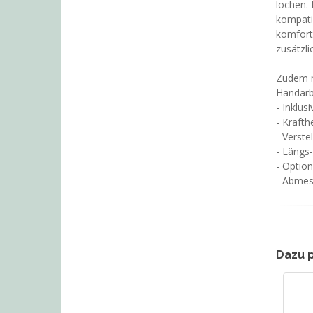
lochen. 
kompati
komforta
zusätzli
Zudem ma
Handarb
- Inklus
- Krafth
- Verste
- Längs
- Option
- Abme
Dazu 