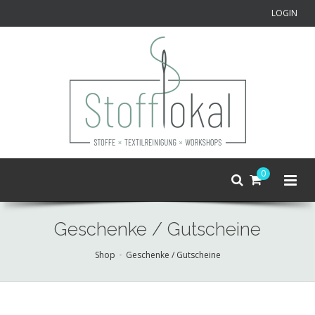
LOGIN
0
Geschenke / Gutscheine
Shop
Geschenke / Gutscheine
Skip
to