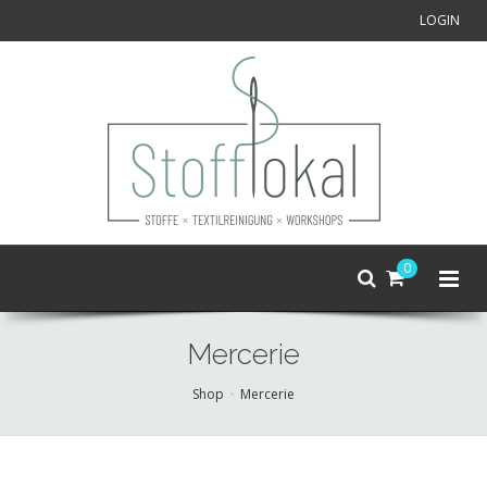
LOGIN
0
Mercerie
Shop
Mercerie
Skip
to