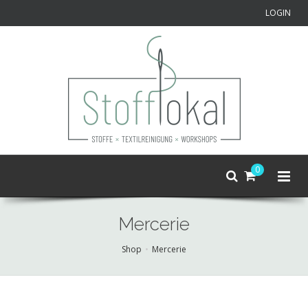
LOGIN
0
Mercerie
Shop
Mercerie
Skip
to