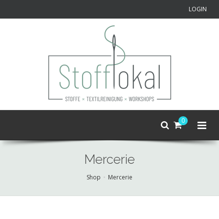
LOGIN
0
Mercerie
Shop
Mercerie
Skip
to