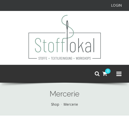
LOGIN
0
Mercerie
Shop
Mercerie
Skip
to