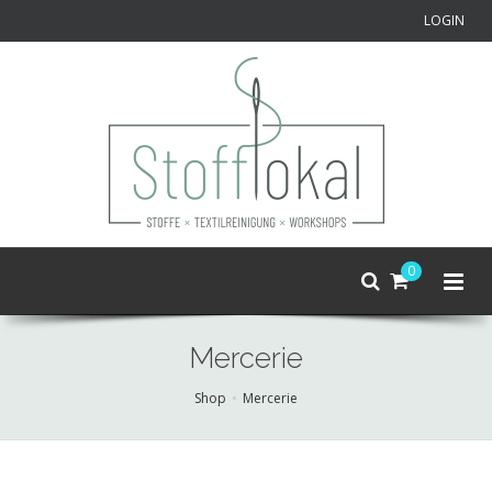
LOGIN
0
Mercerie
Shop
Mercerie
Skip
to