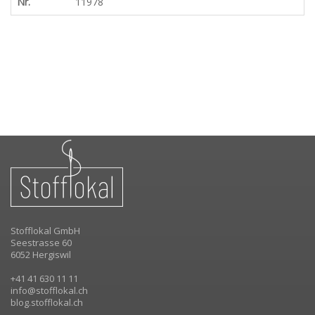
Nr.
11978
Stofflokal GmbH
Seestrasse 60
6052 Hergiswil
+41 41 630 11 11
info@stofflokal.ch
blog.stofflokal.ch