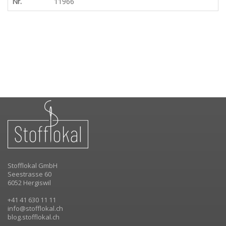
Nr.
11966
Stofflokal GmbH
Seestrasse 60
6052 Hergiswil
+41 41 630 11 11
info@stofflokal.ch
blog.stofflokal.ch