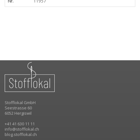
Nr.
11957
Stofflokal GmbH
Seestrasse 60
6052 Hergiswil
+41 41 630 11 11
info@stofflokal.ch
blog.stofflokal.ch