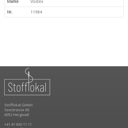
Marke
Vostex
Nr.
11984
Stofflokal GmbH
Seestrasse 60
6052 Hergiswil
+41 41 630 11 11