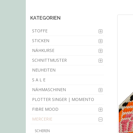
main
content
KATEGORIEN
STOFFE
STICKEN
NÄHKURSE
SCHNITTMUSTER
NEUHEITEN
S A L E
NÄHMASCHINEN
PLOTTER SINGER | MOMENTO
FIBRE MOOD
MERCERIE
SCHEREN