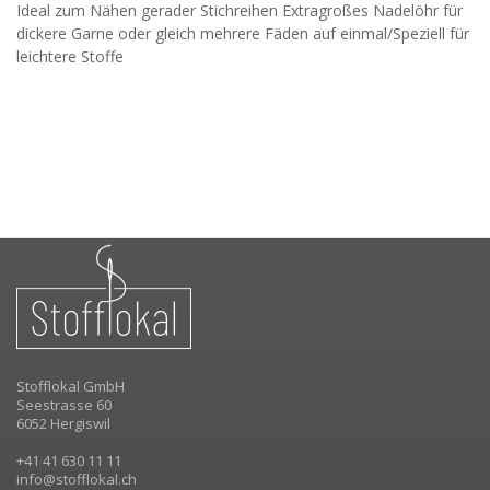
Ideal zum Nähen gerader Stichreihen Extragroßes Nadelöhr für
dickere Garne oder gleich mehrere Fäden auf einmal/Speziell für
leichtere Stoffe
Stofflokal GmbH
Seestrasse 60
6052 Hergiswil
+41 41 630 11 11
info@stofflokal.ch