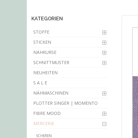
main
content
KATEGORIEN
STOFFE
STICKEN
NÄHKURSE
SCHNITTMUSTER
NEUHEITEN
S A L E
NÄHMASCHINEN
PLOTTER SINGER | MOMENTO
FIBRE MOOD
MERCERIE
SCHEREN