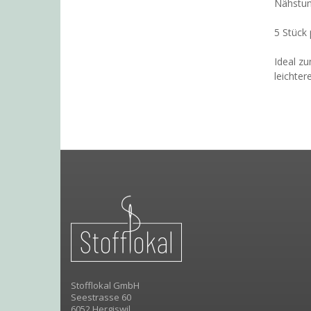
Nähstun
5 Stück
Ideal zu
leichter
Stofflokal GmbH
Seestrasse 60
6052 Hergiswil