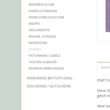
REISSVERSCHLÜSSE
FADEN GÜTERMANN
FADEN OVERLOCK/COVER
KNÖPFE
DRUCKKNÖPFE
BÄNDER / KORDELN
NIETEN/ÖSEN
DIVERSES
PATCHMANIA / LABELS
TASCHEN-ZUBEHÖR
Besch
NÄHMASCHINEN NADELN
HANDMADE @STOFFLOKAL
Pfaff T
GESCHENKE / GUTSCHEINE
Diese N
gleich 
Ideal zu