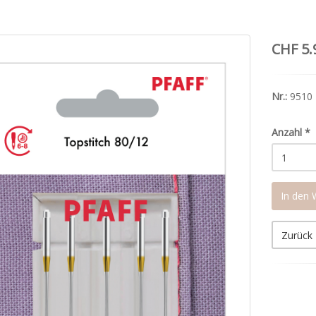
CHF 5.
Nr.:
9510
Anzahl
*
In den
Zurück