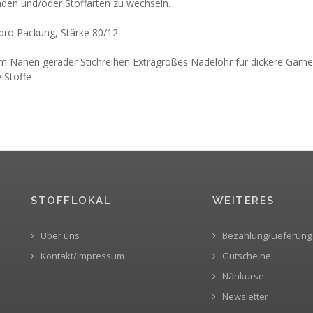
den und/oder Stoffarten zu wechseln.
 pro Packung, Stärke 80/12
m Nähen gerader Stichreihen Extragroßes Nadelöhr für dickere Garne 
e Stoffe
STOFFLOKAL
WEITERES
Über uns
Bezahlung/Lieferung
Kontakt/Impressum
Gutscheine
Nähkurse
Newsletter