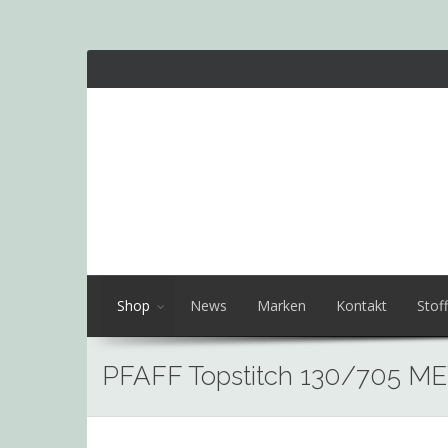
Shop
News
Marken
Kontakt
Stoff
PFAFF Topstitch 130/705 ME
Skip
to