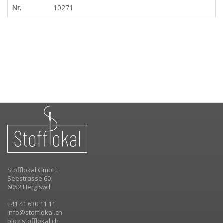
Nr.
10271
Stofflokal GmbH
Seestrasse 60
6052 Hergiswil
+41 41 630 11 11
info@stofflokal.ch
blog.stofflokal.ch