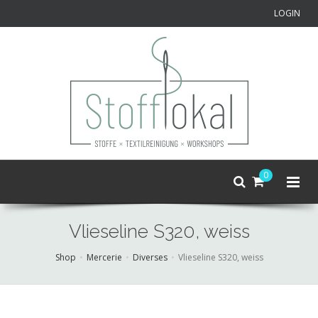
LOGIN
0
Vlieseline S320, weiss
Shop
Mercerie
Diverses
Vlieseline S320, weiss
Skip
to