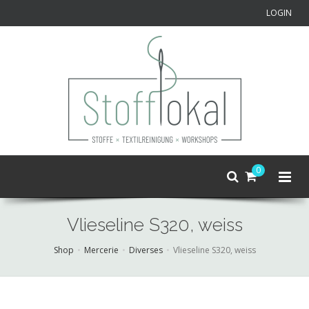
LOGIN
0
Vlieseline S320, weiss
Shop
Mercerie
Diverses
Vlieseline S320, weiss
Skip
to