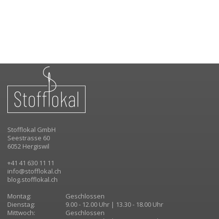
Stofflokal GmbH
Seestrasse 60
6052 Hergiswil
+41 41 630 11 11
info@stofflokal.ch
blog.stofflokal.ch
Montag:
Geschlossen
Dienstag:
9.00 - 12.00 Uhr | 13.30 - 18.00 Uhr
Mittwoch:
Geschlossen