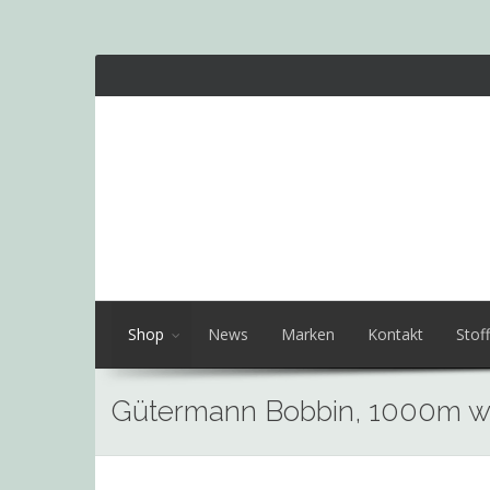
Shop
News
Marken
Kontakt
Stoff
Gütermann Bobbin, 1000m w
Skip
to