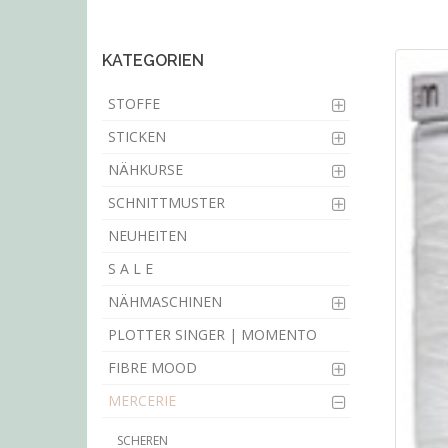
main
content
KATEGORIEN
STOFFE
STICKEN
NÄHKURSE
SCHNITTMUSTER
NEUHEITEN
S A L E
NÄHMASCHINEN
PLOTTER SINGER | MOMENTO
FIBRE MOOD
MERCERIE
SCHEREN