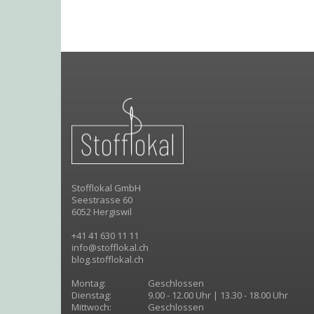
Stofflokal GmbH
Seestrasse 60
6052 Hergiswil
+41 41 630 11 11
info@stofflokal.ch
blog.stofflokal.ch
Montag:
Geschlossen
Dienstag:
9.00 - 12.00 Uhr | 13.30 - 18.00 Uhr
Mittwoch:
Geschlossen