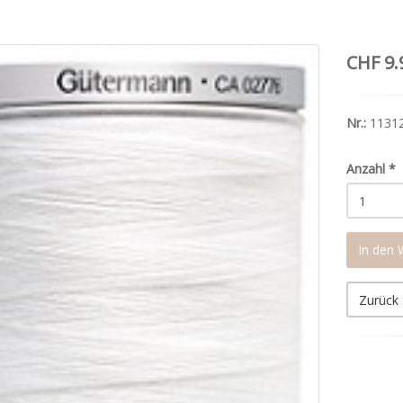
CHF 9.
Nr.:
1131
Anzahl
*
In den
Zurück