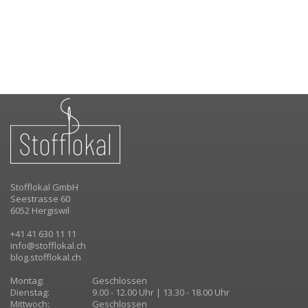
Stofflokal GmbH
Seestrasse 60
6052 Hergiswil
+41 41 630 11 11
info@stofflokal.ch
blog.stofflokal.ch
Montag:
Geschlossen
Dienstag:
9.00 - 12.00 Uhr | 13.30 - 18.00 Uhr
Mittwoch:
Geschlossen