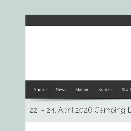
Shop
News
Marken
Kontakt
Stoff
22. - 24. April 2026 Camping 
Skip
to