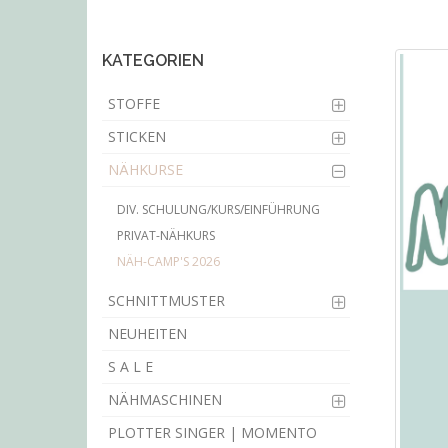
main
content
KATEGORIEN
STOFFE
STICKEN
NÄHKURSE
DIV. SCHULUNG/KURS/EINFÜHRUNG
PRIVAT-NÄHKURS
NÄH-CAMP'S 2026
SCHNITTMUSTER
NEUHEITEN
S A L E
NÄHMASCHINEN
PLOTTER SINGER | MOMENTO