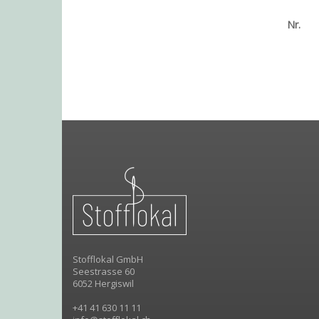
Nr.
Stofflokal GmbH
Seestrasse 60
6052 Hergiswil
+41 41 630 11 11