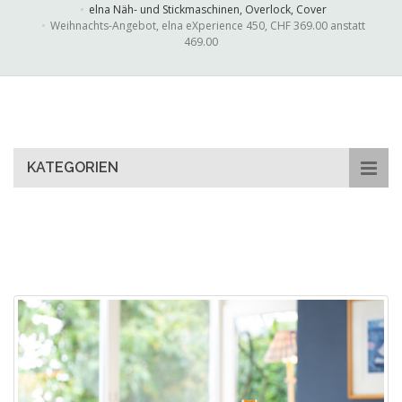
elna Näh- und Stickmaschinen, Overlock, Cover
Weihnachts-Angebot, elna eXperience 450, CHF 369.00 anstatt
469.00
Skip
to
main
content
KATEGORIEN