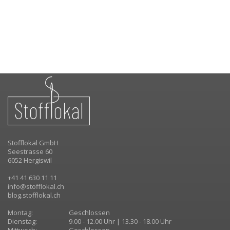
Stofflokal GmbH
Seestrasse 60
6052 Hergiswil
+41 41 630 11 11
info@stofflokal.ch
blog.stofflokal.ch
Montag:
Geschlossen
Dienstag:
9.00 - 12.00 Uhr | 13.30 - 18.00 Uhr
Mittwoch:
Geschlossen