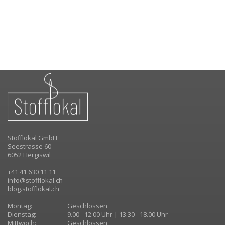
Stofflokal GmbH
Seestrasse 60
6052 Hergiswil
+41 41 630 11 11
info@stofflokal.ch
blog.stofflokal.ch
Montag:
Geschlossen
Dienstag:
9.00 - 12.00 Uhr | 13.30 - 18.00 Uhr
Mittwoch:
Geschlossen