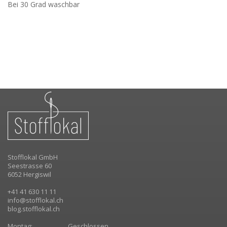
Bei 30 Grad waschbar
Stofflokal GmbH
Seestrasse 60
6052 Hergiswil
+41 41 630 11 11
info@stofflokal.ch
blog.stofflokal.ch
Montag:
Geschlossen