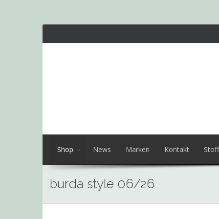
Shop
News
Marken
Kontakt
Stoff
burda style 06/26
Skip
to