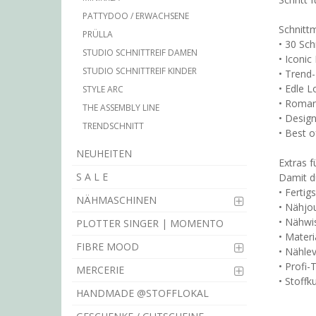
PATTYDOO / ERWACHSENE
Schnittm
PRÜLLA
• 30 Sc
STUDIO SCHNITTREIF DAMEN
• Iconic
STUDIO SCHNITTREIF KINDER
• Trend-
• Edle L
STYLE ARC
• Roman
THE ASSEMBLY LINE
• Design
TRENDSCHNITT
• Best o
NEUHEITEN
Extras f
S A L E
Damit du
• Fertig
NÄHMASCHINEN
• Nähjou
• Nähwi
PLOTTER SINGER | MOMENTO
• Mater
FIBRE MOOD
• Nählev
• Profi-
MERCERIE
• Stoffk
HANDMADE @STOFFLOKAL