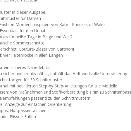
uster in dieser Ausgabe:
hnittmuster für Damen
 Fashion Moment: inspiriert von Kate - Princess of Wales
Essentials für den Urlaub
ooks für heiße Tage in Beige und Weiß
tische Sommerschnitte
erschnitt: Couture-Blazer von Gattinoni
f: vier Faltenröcke in allen Längen
ür ein sicheres Näherlebnis:
 sicher und kreativ nähst, enthält das Heft wertvolle Unterstützung:
schnittbogen für 30 Schnittmuster
rnal mit bebilderten Step-by-Step-Anleitungen für alle Modelle
ssen: Von Maßnehmen und Stoffvorbereitung bis hin zu Schnittanpas
ialempfehlungen passend zu den Schnittmustern
el-Anzeige zur einfachen Orientierung
Tipps: Hüftpassentaschen
unde: Plissee-Falten