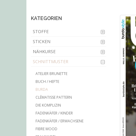
main
content
KATEGORIEN
STOFFE
STICKEN
NÄHKURSE
SCHNITTMUSTER
ATELIER BRUNETTE
BUCH / HEFTE
BURDA
CLÉMATISSE PATTERN
DIE KOMPLIZIN
FADENKÄFER / KINDER
FADENKÄFER / ERWACHSENE
FIBRE MOOD