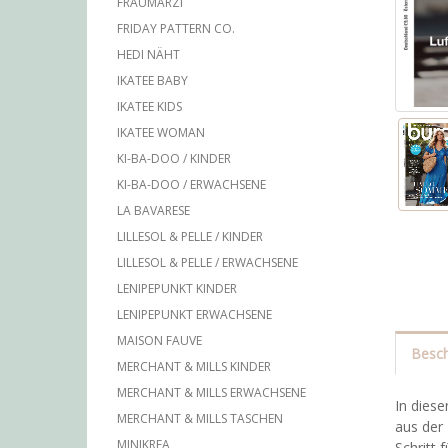
FRAUMARZI
FRIDAY PATTERN CO.
HEDI NÄHT
IKATEE BABY
IKATEE KIDS
IKATEE WOMAN
KI-BA-DOO / KINDER
KI-BA-DOO / ERWACHSENE
LA BAVARESE
LILLESOL & PELLE / KINDER
LILLESOL & PELLE / ERWACHSENE
LENIPEPUNKT KINDER
LENIPEPUNKT ERWACHSENE
MAISON FAUVE
Besch
MERCHANT & MILLS KINDER
MERCHANT & MILLS ERWACHSENE
In diese
MERCHANT & MILLS TASCHEN
aus der
MINIKREA
Schritt 