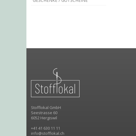
GESCHENKE / GUTSCHEINE
Stofflokal GmbH
Seestrasse 60
6052 Hergiswil
+41 41 630 11 11
info@stofflokal.ch