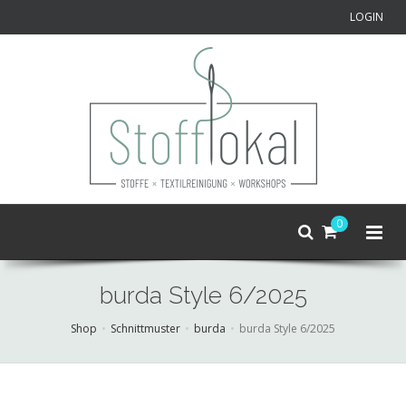
LOGIN
0
burda Style 6/2025
Shop
Schnittmuster
burda
burda Style 6/2025
Skip
to