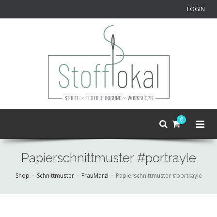
LOGIN
0
Papierschnittmuster #portrayle
Shop
Schnittmuster
FrauMarzi
Papierschnittmuster #portrayle
Skip
to