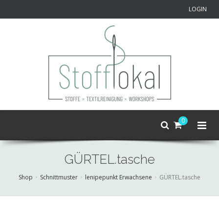
LOGIN
0
GÜRTEL.tasche
Shop
Schnittmuster
lenipepunkt Erwachsene
GÜRTEL.tasche
Skip
to