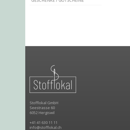
GESCHENKE / GUTSCHEINE
Stofflokal GmbH
Seestrasse 60
6052 Hergiswil
+41 41 630 11 11
info@stofflokal.ch