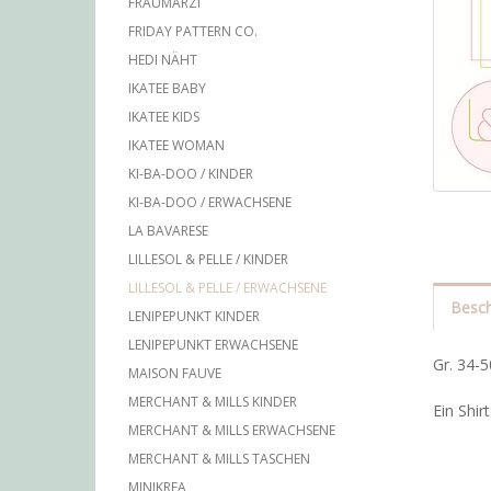
FRAUMARZI
FRIDAY PATTERN CO.
HEDI NÄHT
IKATEE BABY
IKATEE KIDS
IKATEE WOMAN
KI-BA-DOO / KINDER
KI-BA-DOO / ERWACHSENE
LA BAVARESE
LILLESOL & PELLE / KINDER
LILLESOL & PELLE / ERWACHSENE
Besch
LENIPEPUNKT KINDER
LENIPEPUNKT ERWACHSENE
Gr. 34-5
MAISON FAUVE
MERCHANT & MILLS KINDER
Ein Shir
MERCHANT & MILLS ERWACHSENE
MERCHANT & MILLS TASCHEN
MINIKREA