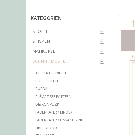
main
content
KATEGORIEN
STOFFE
STICKEN
NÄHKURSE
SCHNITTMUSTER
ATELIER BRUNETTE
BUCH / HEFTE
BURDA
CLÉMATISSE PATTERN
DIE KOMPLIZIN
FADENKÄFER / KINDER
FADENKÄFER / ERWACHSENE
FIBRE MOOD