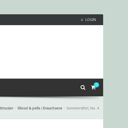
LOGIN
0
ttmuster
lillesol & pelle / Erwachsene
Sommersthirt, No. 4