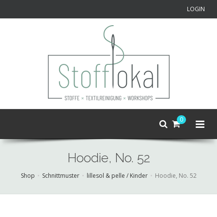
LOGIN
0
Hoodie, No. 52
Shop
Schnittmuster
lillesol & pelle / Kinder
Hoodie, No. 52
Skip
to