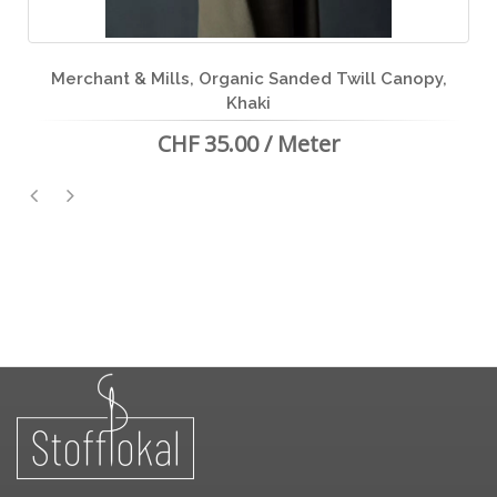
Organic Sanded Twill Canopy,
Dry Oils
Khaki
CHF 44.0
35.00 / Meter