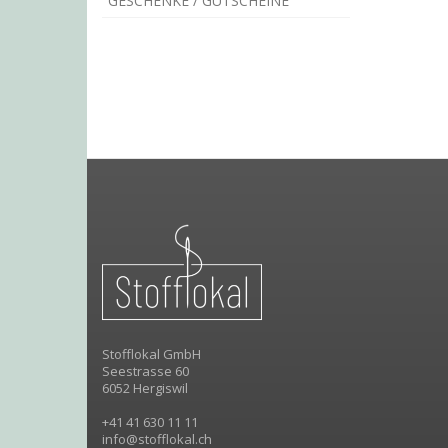
GESCHENKE / GUTSCHEINE
Stofflokal GmbH
Seestrasse 60
6052 Hergiswil
+41 41 630 11 11
info@stofflokal.ch