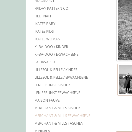
FRAUMARZI
FRIDAY PATTERN CO.
HEDI NÄHT
IKATEE BABY
IKATEE KIDS
IKATEE WOMAN
KI-BA-DOO / KINDER
KI-BA-DOO / ERWACHSENE
LA BAVARESE
LILLESOL & PELLE / KINDER
LILLESOL & PELLE / ERWACHSENE
LENIPEPUNKT KINDER
LENIPEPUNKT ERWACHSENE
MAISON FAUVE
MERCHANT & MILLS KINDER
MERCHANT & MILLS ERWACHSENE
MERCHANT & MILLS TASCHEN
MINIKREA