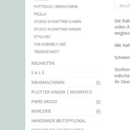
Besch
PATTYDOO / ERWACHSENE
PRÜLLA
Die Ball
STUDIO SCHNITTREIF DAMEN
vollen Ä
STUDIO SCHNITTREIF KINDER
weglass
STYLE ARC
THE ASSEMBLY LINE
Alle Na
TRENDSCHNITT
Schwieri
NEUHEITEN
Stoffvo
S A L E
indische
Ihr Ober
NÄHMASCHINEN
PLOTTER SINGER | MOMENTO
FIBRE MOOD
MERCERIE
HANDMADE @STOFFLOKAL