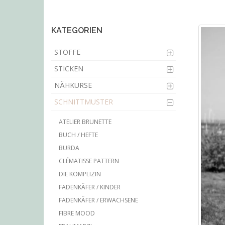
main
content
KATEGORIEN
STOFFE
STICKEN
NÄHKURSE
SCHNITTMUSTER
ATELIER BRUNETTE
BUCH / HEFTE
BURDA
CLÉMATISSE PATTERN
DIE KOMPLIZIN
FADENKÄFER / KINDER
FADENKÄFER / ERWACHSENE
FIBRE MOOD