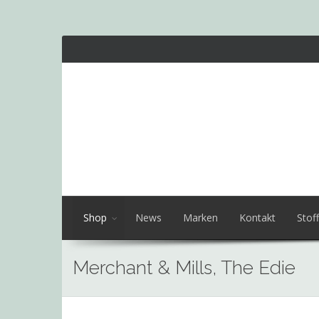
Shop
News
Marken
Kontakt
Stoff
Merchant & Mills, The Edie
Skip
to