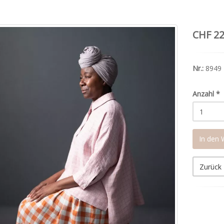
CHF 22
Nr.:
8949
Anzahl
*
In den
Zurück