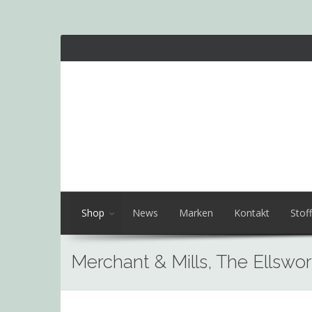
Shop
News
Marken
Kontakt
Stoff
Merchant & Mills, The Ellswor
Skip
to