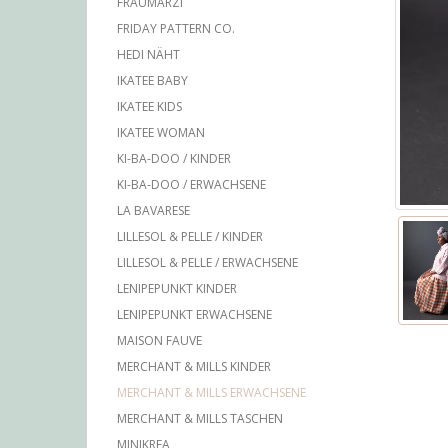
FRAUMARZI
FRIDAY PATTERN CO.
HEDI NÄHT
IKATEE BABY
IKATEE KIDS
IKATEE WOMAN
KI-BA-DOO / KINDER
KI-BA-DOO / ERWACHSENE
LA BAVARESE
LILLESOL & PELLE / KINDER
LILLESOL & PELLE / ERWACHSENE
LENIPEPUNKT KINDER
LENIPEPUNKT ERWACHSENE
MAISON FAUVE
MERCHANT & MILLS KINDER
MERCHANT & MILLS ERWACHSENE
MERCHANT & MILLS TASCHEN
MINIKREA