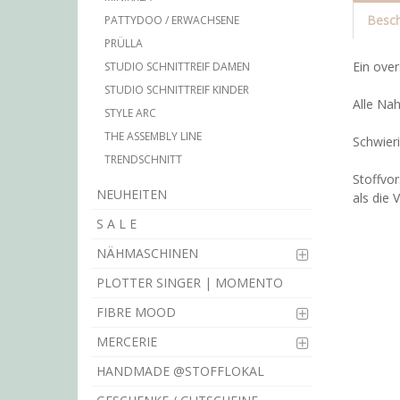
Besch
PATTYDOO / ERWACHSENE
PRÜLLA
Ein ove
STUDIO SCHNITTREIF DAMEN
STUDIO SCHNITTREIF KINDER
Alle Na
STYLE ARC
THE ASSEMBLY LINE
Schwieri
TRENDSCHNITT
Stoffvor
NEUHEITEN
als die
S A L E
NÄHMASCHINEN
PLOTTER SINGER | MOMENTO
FIBRE MOOD
MERCERIE
HANDMADE @STOFFLOKAL