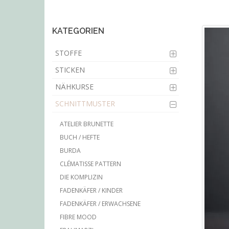
main
content
KATEGORIEN
STOFFE
STICKEN
NÄHKURSE
SCHNITTMUSTER
ATELIER BRUNETTE
BUCH / HEFTE
BURDA
CLÉMATISSE PATTERN
DIE KOMPLIZIN
FADENKÄFER / KINDER
FADENKÄFER / ERWACHSENE
FIBRE MOOD