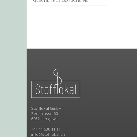
GESCHENKE / GUTSCHEINE
Stofflokal GmbH
Seestrasse 60
6052 Hergiswil
+41 41 630 11 11
info@stofflokal.ch