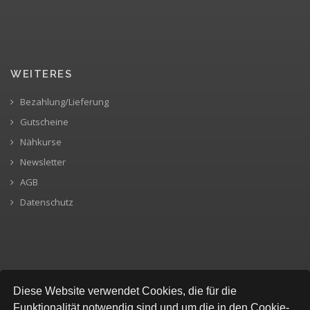
WEITERES
Bezahlung/Lieferung
Gutscheine
Nähkurse
Newsletter
AGB
Datenschutz
SICHERE BEZAHLUNG
Diese Website verwendet Cookies, die für die
Funktionalität notwendig sind und um die in den Cookie-