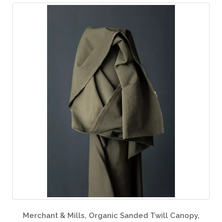
lls, Organic Sanded Twill Canopy,
Dr