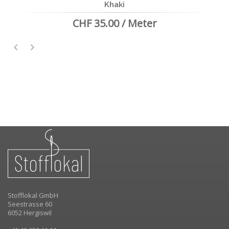
Khaki
CHF 
HF 35.00 / Meter
Stofflokal GmbH
Seestrasse 60
6052 Hergiswil