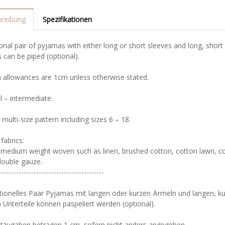
reibung
Spezifikationen
ional pair of pyjamas with either long or short sleeves and long, shor
can be piped (optional).
m allowances are 1cm unless otherwise stated.
el – intermediate.
a multi-size pattern including sizes 6 – 18.
fabrics:
 medium weight woven such as linen, brushed cotton, cotton lawn, cot
double gauze.
------------------------------------------
itionelles Paar Pyjamas mit langen oder kurzen Ärmeln und langen, k
 Unterteile können paspeliert werden (optional).
htzugaben betragen 1 cm, sofern nicht anders angegeben.