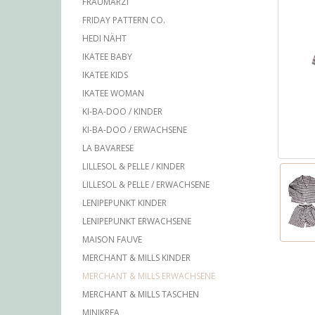
FRAUMARZI
FRIDAY PATTERN CO.
HEDI NÄHT
IKATEE BABY
IKATEE KIDS
IKATEE WOMAN
KI-BA-DOO / KINDER
KI-BA-DOO / ERWACHSENE
LA BAVARESE
LILLESOL & PELLE / KINDER
LILLESOL & PELLE / ERWACHSENE
LENIPEPUNKT KINDER
LENIPEPUNKT ERWACHSENE
MAISON FAUVE
MERCHANT & MILLS KINDER
MERCHANT & MILLS ERWACHSENE
MERCHANT & MILLS TASCHEN
MINIKREA