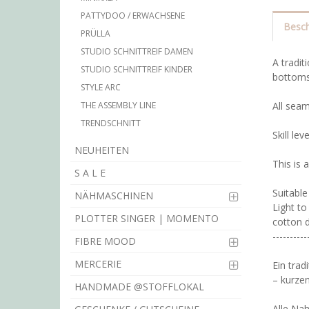
PATTYDOO / ERWACHSENE
Besch
PRÜLLA
STUDIO SCHNITTREIF DAMEN
A tradit
STUDIO SCHNITTREIF KINDER
bottoms 
STYLE ARC
All sea
THE ASSEMBLY LINE
TRENDSCHNITT
Skill lev
NEUHEITEN
This is 
S A L E
Suitable 
NÄHMASCHINEN
Light to
PLOTTER SINGER | MOMENTO
cotton 
----------
FIBRE MOOD
MERCERIE
Ein trad
– kurzen
HANDMADE @STOFFLOKAL
Alle Na