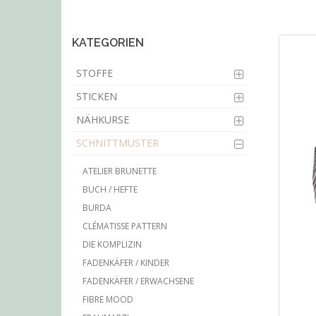
main
content
KATEGORIEN
STOFFE
STICKEN
NÄHKURSE
SCHNITTMUSTER
ATELIER BRUNETTE
BUCH / HEFTE
BURDA
CLÉMATISSE PATTERN
DIE KOMPLIZIN
FADENKÄFER / KINDER
FADENKÄFER / ERWACHSENE
FIBRE MOOD