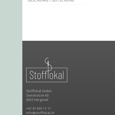
GESCHENKE / GUTSCHEINE
Stofflokal GmbH
Seestrasse 60
6052 Hergiswil
+41 41 630 11 11
info@stofflokal.ch