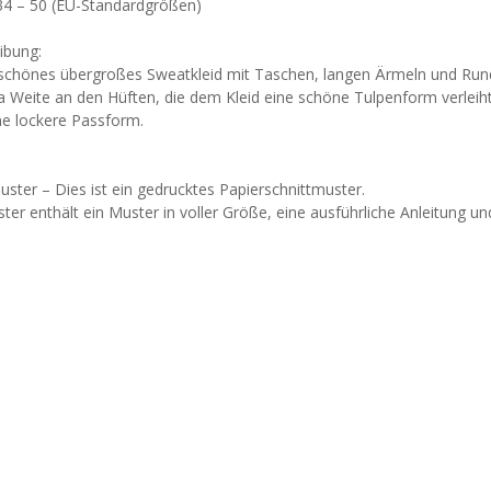
34 – 50 (EU-Standardgrößen)
ibung:
chönes übergroßes Sweatkleid mit Taschen, langen Ärmeln und Rund
a Weite an den Hüften, die dem Kleid eine schöne Tulpenform verleiht
 lockere Passform.
:
ster – Dies ist ein gedrucktes Papierschnittmuster.
er enthält ein Muster in voller Größe, eine ausführliche Anleitung u