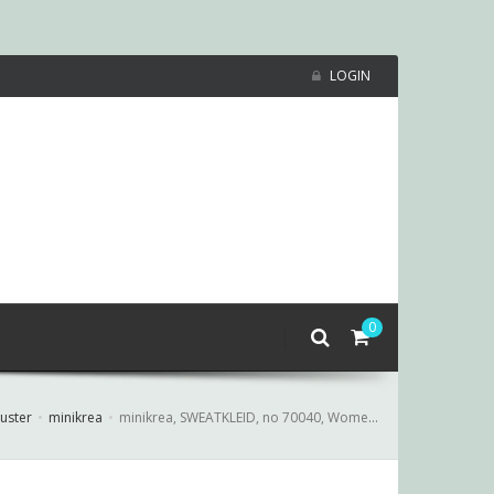
LOGIN
0
uster
minikrea
minikrea, SWEATKLEID, no 70040, Women 34-50