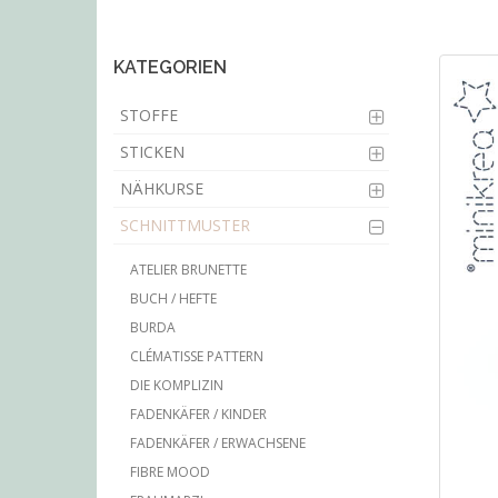
main
content
KATEGORIEN
STOFFE
STICKEN
NÄHKURSE
SCHNITTMUSTER
ATELIER BRUNETTE
BUCH / HEFTE
BURDA
CLÉMATISSE PATTERN
DIE KOMPLIZIN
FADENKÄFER / KINDER
FADENKÄFER / ERWACHSENE
FIBRE MOOD