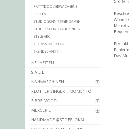
Größe: 
PATTYDOO / ERWACHSENE
Beschre
PRÜLLA
Wunders
STUDIO SCHNITTREIF DAMEN
Mit extr
STUDIO SCHNITTREIF KINDER
Bequeme
STYLE ARC
Produkt
THE ASSEMBLY LINE
Papiermu
TRENDSCHNITT
Das Must
NEUHEITEN
S A L E
NÄHMASCHINEN
PLOTTER SINGER | MOMENTO
FIBRE MOOD
MERCERIE
HANDMADE @STOFFLOKAL