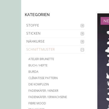
main
content
KATEGORIEN
STOFFE
STICKEN
NÄHKURSE
SCHNITTMUSTER
ATELIER BRUNETTE
BUCH / HEFTE
BURDA
CLÉMATISSE PATTERN
DIE KOMPLIZIN
FADENKÄFER / KINDER
FADENKÄFER / ERWACHSENE
FIBRE MOOD