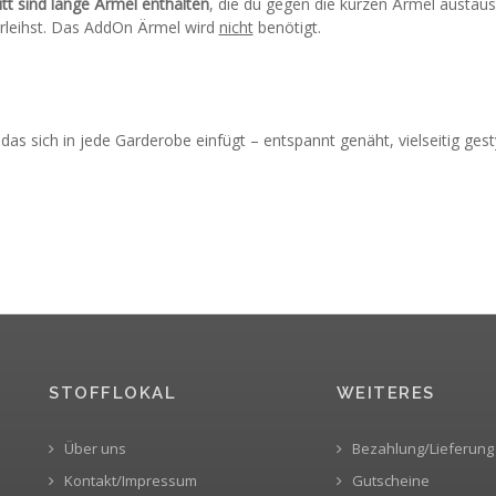
tt sind lange Ärmel enthalten
, die du gegen die kurzen Ärmel austau
erleihst. Das AddOn Ärmel wird
nicht
benötigt.
, das sich in jede Garderobe einfügt – entspannt genäht, vielseitig gesty
STOFFLOKAL
WEITERES
Über uns
Bezahlung/Lieferung
Kontakt/Impressum
Gutscheine