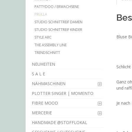
PATTYDOO / ERWACHSENE
PRÜLLA
Bes
STUDIO SCHNITTREIF DAMEN
STUDIO SCHNITTREIF KINDER
Bluse Bi
STYLE ARC
THE ASSEMBLY LINE
TRENDSCHNITT
NEUHEITEN
Schlicht
S A L E
Ganz oh
NÄHMASCHINEN
und raff
PLOTTER SINGER | MOMENTO
FIBRE MOOD
Je nach 
MERCERIE
HANDMADE @STOFFLOKAL