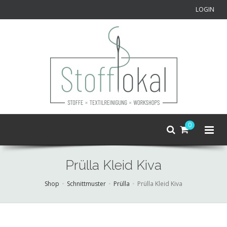
LOGIN
0
Prülla Kleid Kiva
Shop
Schnittmuster
Prülla
Prülla Kleid Kiva
Skip
to