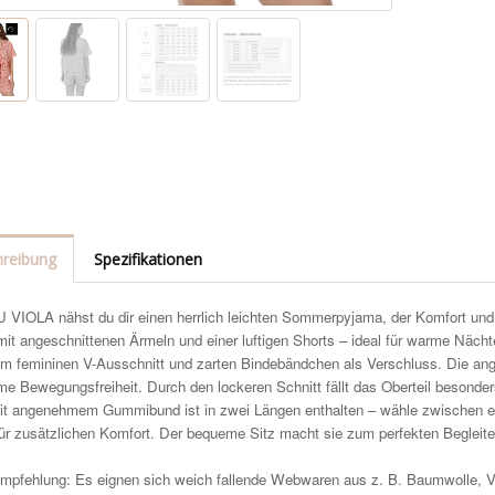
reibung
Spezifikationen
 VIOLA nähst du dir einen herrlich leichten Sommerpyjama, der Komfort und S
 mit angeschnittenen Ärmeln und einer luftigen Shorts – ideal für warme Näc
em femininen V-Ausschnitt und zarten Bindebändchen als Verschluss. Die ange
 Bewegungsfreiheit. Durch den lockeren Schnitt fällt das Oberteil besonders
it angenehmem Gummibund ist in zwei Längen enthalten – wähle zwischen eine
für zusätzlichen Komfort. Der bequeme Sitz macht sie zum perfekten Begleit
empfehlung: Es eignen sich weich fallende Webwaren aus z. B. Baumwolle, Vi