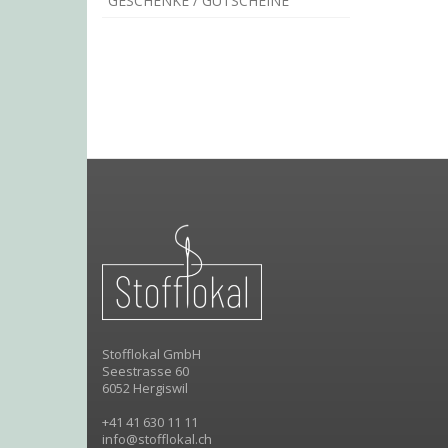
GESCHENKE / GUTSCHEINE
Stofflokal GmbH
Seestrasse 60
6052 Hergiswil
+41 41 630 11 11
info@stofflokal.ch