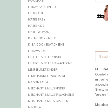
FRAUMARZI
FRIDAY PATTERN CO.
HEDI NÄHT
IKATEE BABY
IKATEE KIDS
IKATEE WOMAN
KI-BA-DOO / KINDER
KI-BA-DOO / ERWACHSENE
LA BAVARESE
Besch
LILLESOL & PELLE / KINDER
LILLESOL & PELLE / ERWACHSENE
Mit FRAU
LENIPEPUNKT KINDER
Oberteil
LENIPEPUNKT ERWACHSENE
mit sein
MAISON FAUVE
angenehme
MERCHANT & MILLS KINDER
Shorts m
Version 
MERCHANT & MILLS ERWACHSENE
MERCHANT & MILLS TASCHEN
Material
MINIKREA