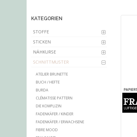
main
content
KATEGORIEN
STOFFE
STICKEN
NÄHKURSE
SCHNITTMUSTER
ATELIER BRUNETTE
BUCH / HEFTE
BURDA
CLÉMATISSE PATTERN
DIE KOMPLIZIN
FADENKÄFER / KINDER
FADENKÄFER / ERWACHSENE
FIBRE MOOD