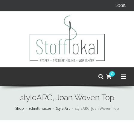
LOGIN
0
styleARC, Joan Woven Top
Shop
Schnittmuster
Style Arc
styleARC, Joan Woven Top
Skip
to