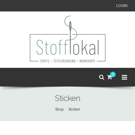
LOGIN
0
Sticken
Shop
Sticken
Skip
to