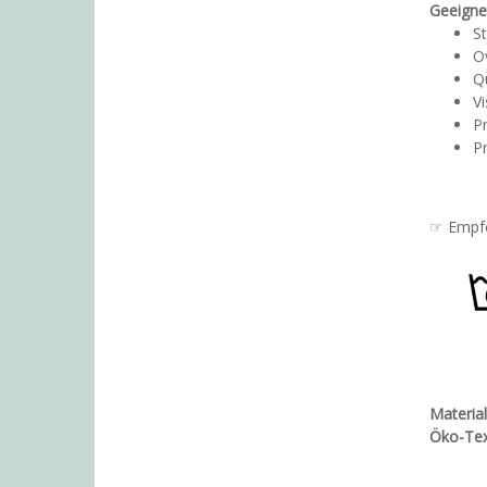
Geeignet
S
O
Qu
Vi
P
Pr
☞ Empfo
Materia
Öko-Tex 