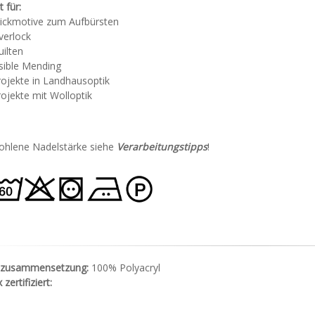
 für:
tickmotive zum Aufbürsten
verlock
ilten
sible Mending
rojekte in Landhausoptik
ojekte mit Wolloptik
hlene Nadelstärke siehe
Verarbeitungstipps
!
lzusammensetzung:
100% Polyacryl
zertifiziert: