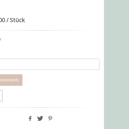
00 / Stück
9
 Warenkorb