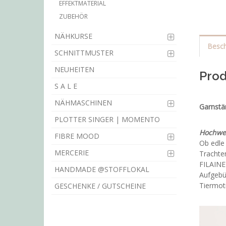
EFFEKTMATERIAL
ZUBEHÖR
NÄHKURSE
Besch
SCHNITTMUSTER
NEUHEITEN
Prod
S A L E
NÄHMASCHINEN
Garnstä
PLOTTER SINGER | MOMENTO
Hochwer
FIBRE MOOD
Ob edle 
MERCERIE
Trachten
FILAINE 
HANDMADE @STOFFLOKAL
Aufgebü
Tiermoti
GESCHENKE / GUTSCHEINE