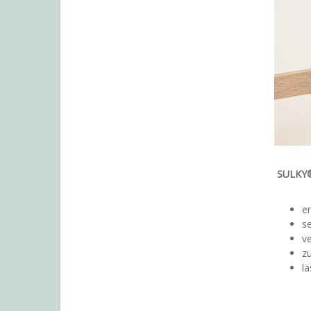
SULKY® 
er
se
v
z
lä