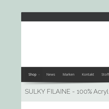
Shop
News
Marken
Kontakt
Stoff
SULKY FILAINE - 100% Acryl
Skip
to