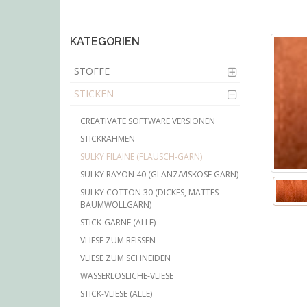
main
content
KATEGORIEN
STOFFE
STICKEN
CREATIVATE SOFTWARE VERSIONEN
STICKRAHMEN
SULKY FILAINE (FLAUSCH-GARN)
SULKY RAYON 40 (GLANZ/VISKOSE GARN)
SULKY COTTON 30 (DICKES, MATTES
BAUMWOLLGARN)
STICK-GARNE (ALLE)
VLIESE ZUM REISSEN
VLIESE ZUM SCHNEIDEN
WASSERLÖSLICHE-VLIESE
STICK-VLIESE (ALLE)