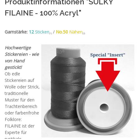
Produktinformationen "SULKY
FILAINE - 100% Acryl"
Garnstärke:
12
Sticken
/
No.50
Nähen
(1)
(2)
Hochwertige
Stickereien - wie
von Hand
gestickt!
Ob edle
Stickereien auf
Wolle oder Strick,
traditionelle
Muster für den
Trachtenbereich
oder farbenfrohe
Folklore:
FILAINE ist der
Experte für
rustikale