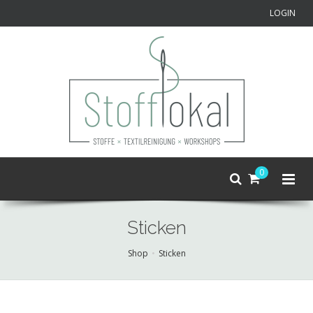
LOGIN
0
Sticken
Shop
Sticken
Skip
to