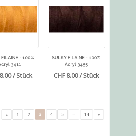
FILAINE - 100%
SULKY FILAINE - 100%
Acryl 3411
Acryl 3455
8.00 / Stück
CHF 8.00 / Stück
«
1
2
3
4
5
···
14
»