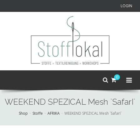
LOGIN
0
WEEKEND SPEZICAL Mesh `SafarI`
Shop
Stoffe
AFRIKA
WEEKEND SPEZICAL Mesh `SafarI`
Skip
to