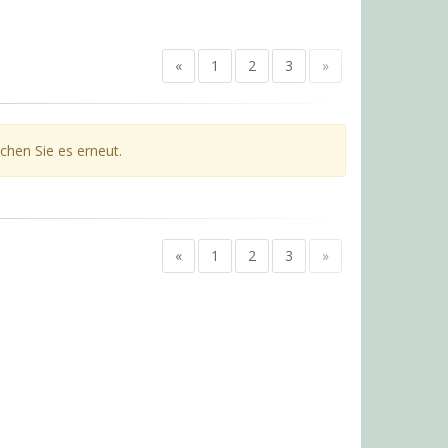
«
1
2
3
»
chen Sie es erneut.
«
1
2
3
»