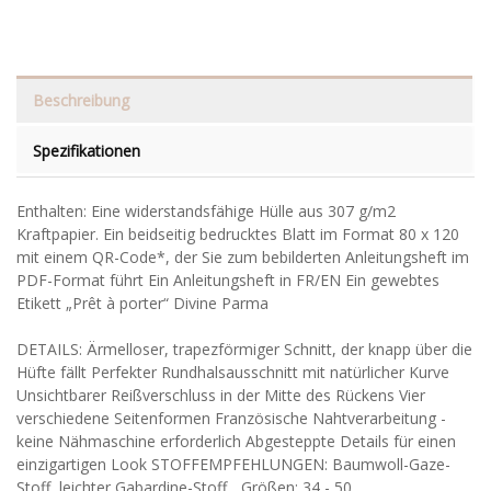
Beschreibung
Spezifikationen
Enthalten: Eine widerstandsfähige Hülle aus 307 g/m2
Kraftpapier. Ein beidseitig bedrucktes Blatt im Format 80 x 120
mit einem QR-Code*, der Sie zum bebilderten Anleitungsheft im
PDF-Format führt Ein Anleitungsheft in FR/EN Ein gewebtes
Etikett „Prêt à porter“ Divine Parma
DETAILS: Ärmelloser, trapezförmiger Schnitt, der knapp über die
Hüfte fällt Perfekter Rundhalsausschnitt mit natürlicher Kurve
Unsichtbarer Reißverschluss in der Mitte des Rückens Vier
verschiedene Seitenformen Französische Nahtverarbeitung -
keine Nähmaschine erforderlich Abgesteppte Details für einen
einzigartigen Look STOFFEMPFEHLUNGEN: Baumwoll-Gaze-
Stoff, leichter Gabardine-Stoff... Größen: 34 - 50