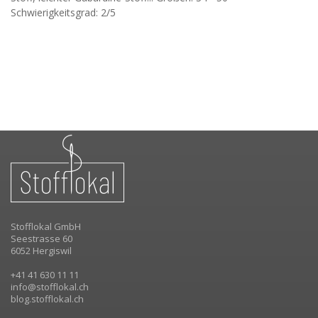
Schwierigkeitsgrad: 2/5
Stofflokal GmbH
Seestrasse 60
6052 Hergiswil
+41 41 630 11 11
info@stofflokal.ch
blog.stofflokal.ch